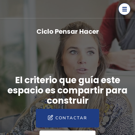
Saltar
al
contenido
(presiona
Ciclo Pensar Hacer
la
tecla
Intro)
El criterio que guía este
espacio es compartir para
construir
CONTACTAR